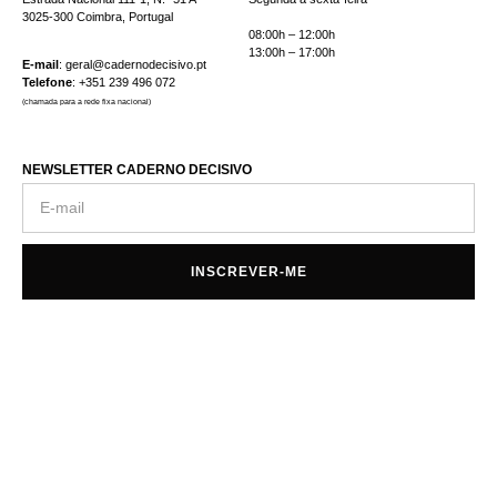
3025-300 Coimbra, Portugal
08:00h – 12:00h
13:00h – 17:00h
E-mail
:
geral@cadernodecisivo.pt
Telefone
:
+351 239 496 072
(chamada para a rede fixa nacional)
NEWSLETTER CADERNO DECISIVO
INSCREVER-ME
Resolução Alternativa de Conflitos
Livro de Reclamações Online
Política de Privacidade
Resolução Alternativa de Conflitos
Livro de Reclamações Online